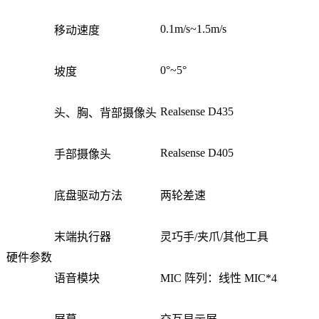
0.1m/s~1.5m/s
移动速度
0°~5°
坡度
Realsense D435
头、胸、背部摄像头
Realsense D405
手部摄像头
底盘驱动方法
两轮差速
末端执行器
灵巧手/夹爪/其他工具
硬件参数
语音模块
MIC 阵列：线性 MIC*4