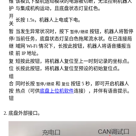
维
该模式下整机运动模块的电源被切断，无法控制机器人
护
与集成机构运动，且底盘状态灯呈红色。
开
长按 1.5s，机器人上电或下电。
关
暂
当发生异常状况时，按下
按钮，机器人将暂停
暂停/继续
停/
当前任务，底盘状态灯呈白色拖尾流水状。在已连接局
继
域网 Wi-Fi 情况下，长按此按钮，机器人将语音播报当
续
前 IP 地址。
复
短按此按钮，将机器人复位至上一时刻记录的坐标点。
位
长按此按钮，将机器人复位至预设的初始复位点。
组
合
同时长按
和
按钮 5 秒，即可开启机器人
暂停/继续
复位
按
热点（可供
底盘上位机软件
连接），并伴有语音提示。
钮
底盘外部接口。