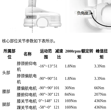
核心部位关节参数如下表所示。
所属部
运动范
减速
2000rpm/额定转
峰值扭
名称
位
围
比
矩
矩
脖颈俯仰电
-16°~13°
51
1.8Nm
3.3Nm
机
头部
脖颈偏航电
-90°~90°
51
1.8Nm
3.3Nm
机
-90°~90°
101
30Nm
66Nm
腰偏航电机
腰部
-90°~30°
121
84Nm
207Nm
腰俯仰电机
0°~148°
121
169Nm
436Nm
膝关节电机
腿部
-58°~0°
121
169Nm
436Nm
踝关节电机