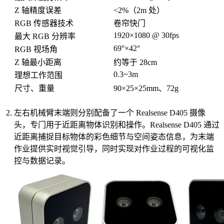
Z 轴精度误差
<2%（2m 处）
RGB 传感器技术
卷帘快门
1920×1080 @ 30fps
最大 RGB 分辨率
69°×42°
RGB 视场角
Z 轴最小距离
约等于 28cm
0.3~3m
理想工作范围
尺寸、重量
90×25×25mm、72g
左右机械臂末端则分别配备了一个 Realsense D405 摄像
头，专门用于近距离物体识别和操作。Realsense D405 通过
近距离捕捉目标物体的彩色细节与空间姿态信息，为末端
作业提供实时视觉引导，同时实现对作业过程的可视化监
控与数据记录。