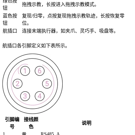
绿色按
拖拽示教，长按进入拖拽示教模式。
钮
蓝色按
复现/归零，点按复现拖拽示教轨迹，长按恢复零
钮
位。
航插口
连接末端执行器，如夹爪、灵巧手、吸盘等。
航插口各引脚定义如下表所示。
引脚编
接线颜
说明
号
色
1
RS485_A
黄