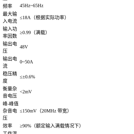
45Hz~65Hz
频率
最大输
≤18A（根据实际功率）
入电流
输入功
≥0.99（满载）
率因数
输出电
48V
压
输出电
0~50A
流
稳压精
≤±0.6%
度
衡量杂
<2mV
音电压
峰-峰值
杂音电
≤150mV（20MHz 带宽）
压
效率
≥90%（额定输入满载情况下）
工作温