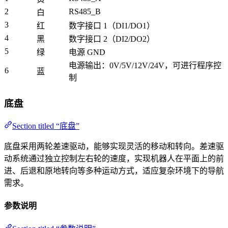
2
RS485_B
白
3
红
数字接口 1（DI1/DO1）
4
黑
数字接口 2（DI2/DO2）
5
绿
电源 GND
电源输出：0V/5V/12V/24V，可进行程序控
6
蓝
制
底盘
Section titled “底盘”
底盘采用两轮差速驱动，能够实现灵活的移动和转向。差速驱
动系统通过独立控制左右轮的速度，实现机器人在平面上的前
进、后退和原地转向等多种运动方式，适应复杂环境下的导航
需求。
参数说明