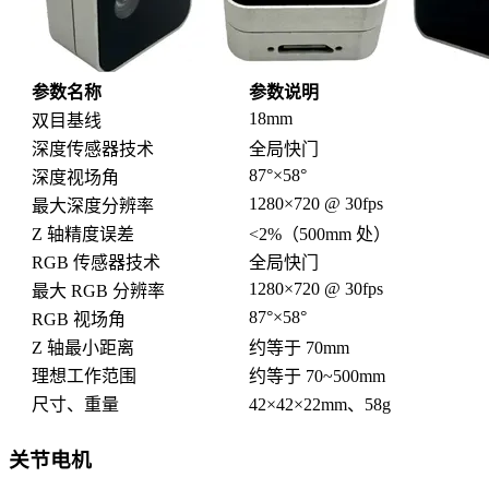
参数名称
参数说明
18mm
双目基线
深度传感器技术
全局快门
87°×58°
深度视场角
1280×720 @ 30fps
最大深度分辨率
Z 轴精度误差
<2%（500mm 处）
RGB 传感器技术
全局快门
1280×720 @ 30fps
最大 RGB 分辨率
87°×58°
RGB 视场角
Z 轴最小距离
约等于 70mm
理想工作范围
约等于 70~500mm
尺寸、重量
42×42×22mm、58g
关节电机