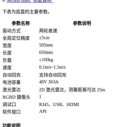
Section titled “参数说明”
下表为底盘的主要参数。
参数名称
参数说明
驱动方式
两轮差速
±5cm
全局定位精度
505mm
宽度
650mm
长度
≤100kg
负载
0.1m/s~1.5m/s
速度
自动回充
支持自动回充
48V 30Ah
电池容量
激光雷达
2D 激光雷达，测量距离可达 25m
1
RGBD 摄像头
调试口
RJ45、USB、HDMI
API
软件接口
功能说明