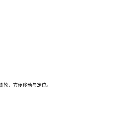
脚轮，方便移动与定位。