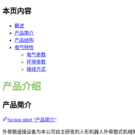
本页内容
概述
产品简介
产品结构
电气特性
电气参数
环境参数
接线方式
产品介绍
产品简介
Section titled “产品简介”
外骨骼遥操设备为本公司自主研发的人形机器人外骨骼式机械