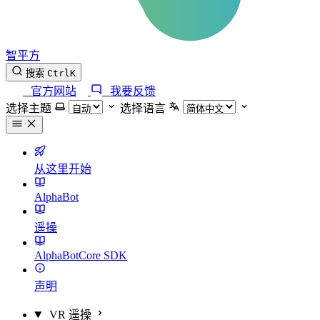
智平方
搜索
Ctrl
K
官方网站
我要反馈
选择主题
选择语言
从这里开始
AlphaBot
遥操
AlphaBotCore SDK
声明
VR 遥操