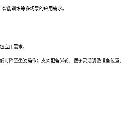
工智能训练等多场景的应用需求。
级应用需求。
低可降至坐姿操作；支架配备脚轮，便于灵活调整设备位置。