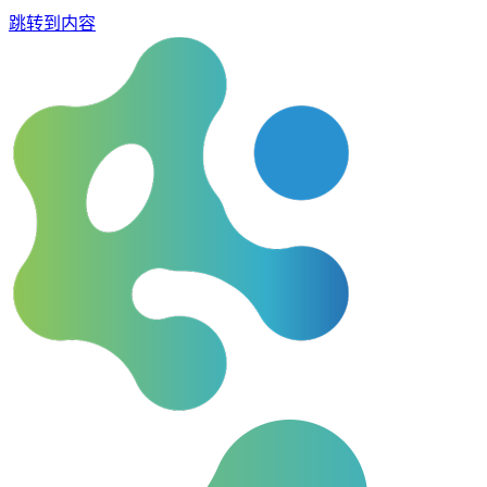
跳转到内容